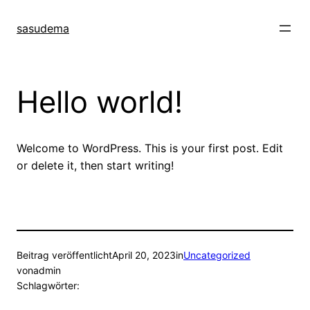
Direkt
zum
sasudema
Inhalt
wechseln
Hello world!
Welcome to WordPress. This is your first post. Edit
or delete it, then start writing!
Beitrag veröffentlicht
April 20, 2023
in
Uncategorized
von
admin
Schlagwörter: